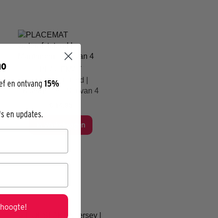
mo
PLACEMAT
waterafstotend |
ief en ontvang
15%
Muntgroen - Set van 4
€ 14,95
's en updates.
In Winkelwagen
hoogte!