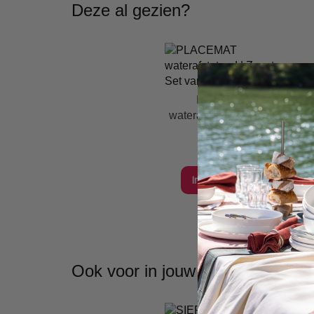
Deze al gezien?
PLACEMAT
waterafstotend | Zwart -
Set van 4
€ 14,95
In Winkelwagen
Ook voor in jouw interieur?