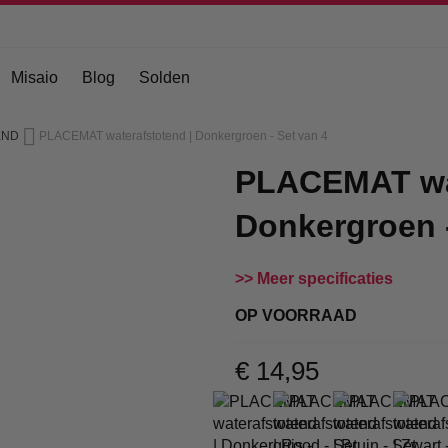
Misaio
Blog
Solden
END
PLACEMAT waterafstotend | Donkergroen - Set van 4
PLACEMAT wat
Donkergroen -
Meer specificaties
OP VOORRAAD
€ 14,95