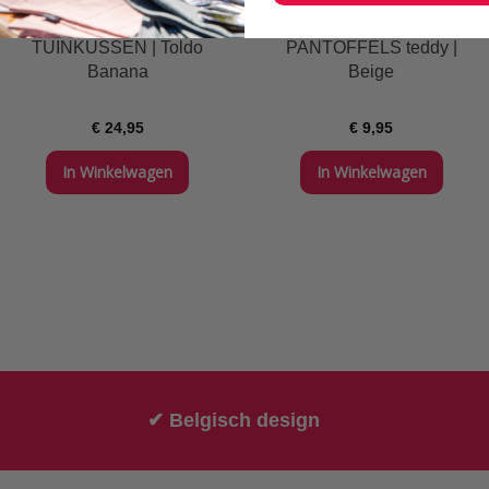
TUINKUSSEN | Toldo
PANTOFFELS teddy |
Banana
Beige
€ 24,95
€ 9,95
In Winkelwagen
In Winkelwagen
✔ Belgisch design