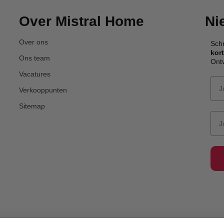
Over Mistral Home
Ni
Over ons
Schr
kor
Ons team
Ontv
Vacatures
Verkooppunten
Sitemap