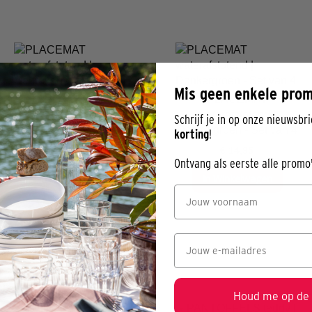
Mis geen enkele pro
PLACEMAT
PLACEMAT
waterafstotend |
waterafstotend |
Schrijf je in op onze nieuwsbr
Gebroken wit - Set van 4
Donkergroen - Set van 4
korting
!
€ 14,95
€ 14,95
Ontvang als eerste alle promo
In Winkelwagen
In Winkelwagen
Houd me op de 