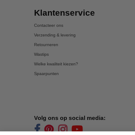
Klantenservice
Contacteer ons
Verzending & levering
Retourneren
Wastips
Welke kwaliteit kiezen?
Spaarpunten
Volg ons op social media: