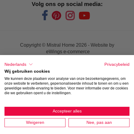
Volg ons op social media:
Copyright © Mistral Home
2026 - Website by
eWings e-commerce
Nederlands
Privacybeleid
Verkoopsvoorwaarden
Wij gebruiken cookies
We kunnen deze plaatsen voor analyse van onze bezoekersgegevens, om
Privacy
onze website te verbeteren, gepersonaliseerde inhoud te tonen en om u een
geweldige website-ervaring te bieden. Voor meer informatie over de cookies
die we gebruiken opent u de instellingen.
Disclaimer
Accepteer alles
Weigeren
Nee, pas aan