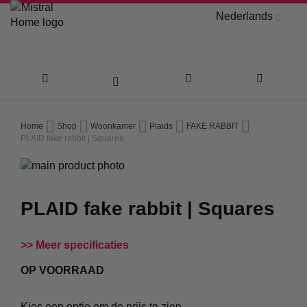
Nederlands
Ga
Home
Shop
Woonkamer
Plaids
FAKE RABBIT
naar
PLAID fake rabbit | Squares
Ga
de
naar
Ga
inhoud
het
naar
PLAID fake rabbit | Squares
einde
het
van
begin
de
van
Meer specificaties
afbeeldingen-
de
gallerij
afbeeldingen-
OP VOORRAAD
gallerij
Kies een optie om de prijs te zien