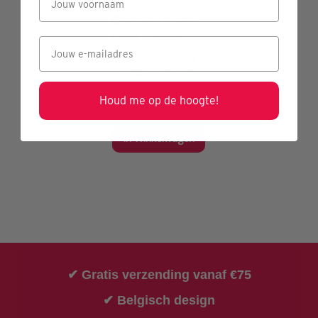
SIERKUSSEN
tufted | Tweed
Houd me op de hoogte!
€ 24,95
In Winkelwagen
✔ Gratis verzending vanaf €75
✔ Belgisch design