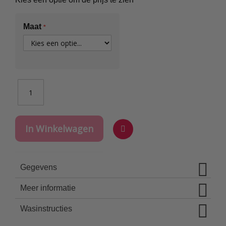
Maat
In Winkelwagen
Voeg
toe
Gegevens
aan
verlanglijst
Meer informatie
Wasinstructies