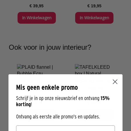
€ 39,95
€ 19,95
In Winkelwagen
In Winkelwagen
Ook voor in jouw interieur?
PLAID flannel |
TAFELKLEED box
Mis geen enkele promo
Bubble Ecru
| Natural
Schrijf je in op onze nieuwsbrief en ontvang
15%
€ 29,95
€ 34,95
korting
!
In Winkelwagen
In Winkelwagen
Ontvang als eerste alle promo's en updates.