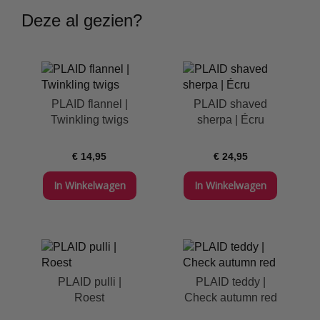
Deze al gezien?
PLAID flannel |
PLAID shaved
Twinkling twigs
sherpa | Écru
€ 14,95
€ 24,95
In Winkelwagen
In Winkelwagen
PLAID pulli |
PLAID teddy |
Roest
Check autumn red