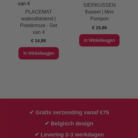
SIERKUSSEN
PLACEMAT
fluweel | Mini
waterafstotend |
Pompon
Poederroze - Set
€ 15,95
van 4
In Winkelwagen
€ 14,95
In Winkelwagen
✔ Gratis verzending vanaf €75
✔ Belgisch design
✔ Levering 2-3 werkdagen