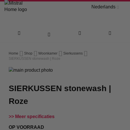
Nederlands
Ga
Home
Shop
Woonkamer
Sierkussens
naar
SIERKUSSEN stonewash | Roze
Ga
de
naar
Ga
inhoud
het
naar
SIERKUSSEN stonewash |
einde
het
van
begin
Roze
de
van
afbeeldingen-
de
gallerij
afbeeldingen-
Meer specificaties
gallerij
OP VOORRAAD