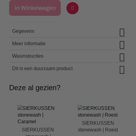
In Winkelwagen
Voeg
toe
Gegevens
aan
verlanglijst
Meer informatie
Wasinstructies
Dit is een duurzaam product
Deze al gezien?
SIERKUSSEN
SIERKUSSEN
stonewash | Roest