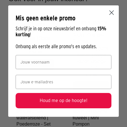
Mis geen enkele promo
Schrijf je in op onze nieuwsbrief en ontvang
15%
SIERKUSSEN
korting
!
fluweel | Roze
Ontvang als eerste alle promo's en updates.
STOELKUSSEN
€ 18,95
katoen | Stripe
Toulon Orange-
In Winkelwagen
Fuchsia
€ 7,95
In Winkelwagen
Houd me op de hoogte!