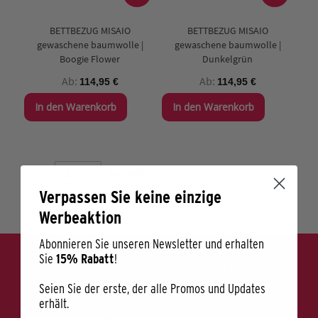
BETTBEZUG MISAIO
BETTBEZUG MISAIO
gewaschene baumwolle |
gewaschene baumwolle |
Boogie Flower
Dunkelgrün
Ab
Ab
114,95 €
114,95 €
In den Warenkorb
In den Warenkorb
Zeige
pro Seite
Verpassen Sie keine einzige
Werbeaktion
Abonnieren Sie unseren Newsletter und erhalten
Sie
15% Rabatt
!
✔ Kostenloser Versand ab €75
Seien Sie der erste, der alle Promos und Updates
✔ Belgisches Design
erhält.
✔ Lieferung 2-3 Arbeitstage