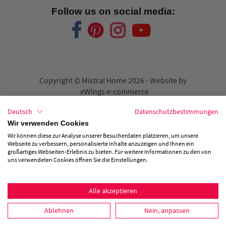
Follow us on social media:
Copyright © Mistral Home
2026 - Website by
eWings e-commerce
Deutsch
Datenschutzbestimmungen
Verkaufsbedingungen
Wir verwenden Cookies
Wir können diese zur Analyse unserer Besucherdaten platzieren, um unsere
Privacy
Webseite zu verbessern, personalisierte Inhalte anzuzeigen und Ihnen ein
großartiges Webseiten-Erlebnis zu bieten. Für weitere Informationen zu den von
uns verwendeten Cookies öffnen Sie die Einstellungen.
Disclaimer
Alle akzeptieren
Ablehnen
Nein, anpassen