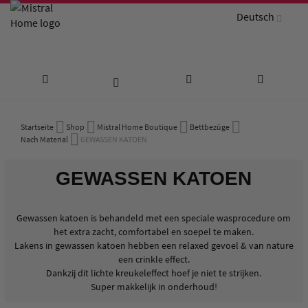
Deutsch
Zum
Startseite
Shop
Mistral Home Boutique
Bettbezüge
Inhalt
Nach Material
GEWASSEN KATOEN
springen
GEWASSEN KATOEN
Gewassen katoen is behandeld met een speciale wasprocedure om
het extra zacht, comfortabel en soepel te maken.
Lakens in gewassen katoen hebben een relaxed gevoel & van nature
een crinkle effect.
Dankzij dit lichte kreukeleffect hoef je niet te strijken.
Super makkelijk in onderhoud!