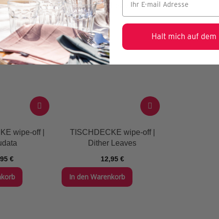
Halt mich auf dem
E wipe-off |
TISCHDECKE wipe-off |
data
Dither Leaves
,95 €
12,95 €
nkorb
In den Warenkorb