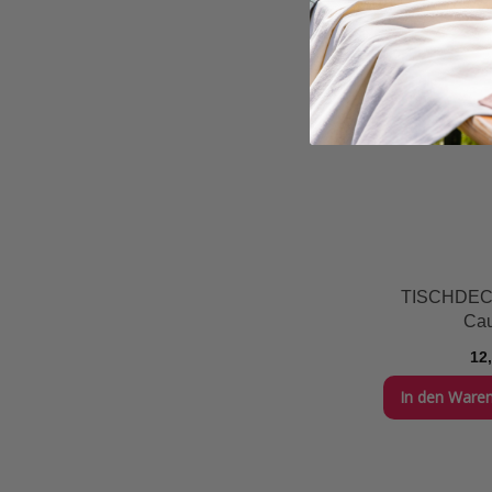
TISCHDECK
Cau
12
In den Ware