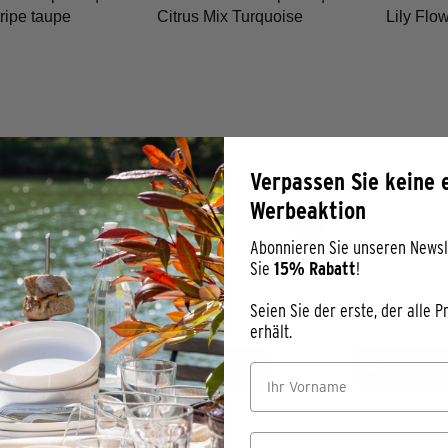
Verpassen Sie keine 
Werbeaktion
Abonnieren Sie unseren Newsl
Sie
15% Rabatt
!
E wipe-off |
TISCHDECKE wipe-off |
TISCHDECKE w
ripe taupe
Citrus Mix Turquoise
Flower
Seien Sie der erste, der alle
erhält.
,95 €
12,95 €
12
nkorb
In den Warenkorb
In den Ware