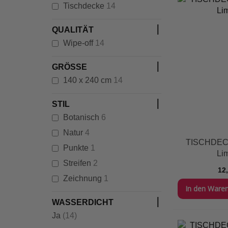
Artikel
Tischdecke
14
QUALITÄT
Artikel
Wipe-off
14
GRÖSSE
Artikel
140 x 240 cm
14
STIL
Artikel
Botanisch
6
Artikel
Natur
4
TISCHDECK
Artikel
Punkte
1
Li
Artikel
Streifen
2
12
Artikel
Zeichnung
1
In den Ware
WASSERDICHT
Artikel
Ja
(14)