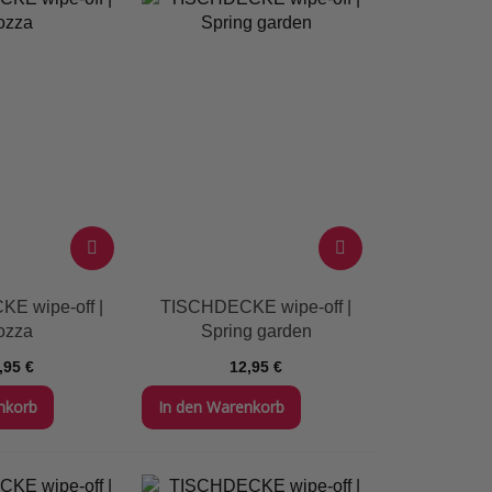
E wipe-off |
TISCHDECKE wipe-off |
ozza
Spring garden
,95 €
12,95 €
nkorb
In den Warenkorb