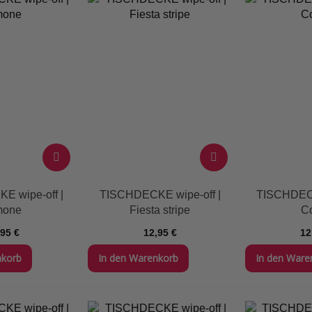
E wipe-off |
TISCHDECKE wipe-off |
TISCHDECK
mone
Fiesta stripe
C
,95 €
12,95 €
12
nkorb
In den Warenkorb
In den Ware