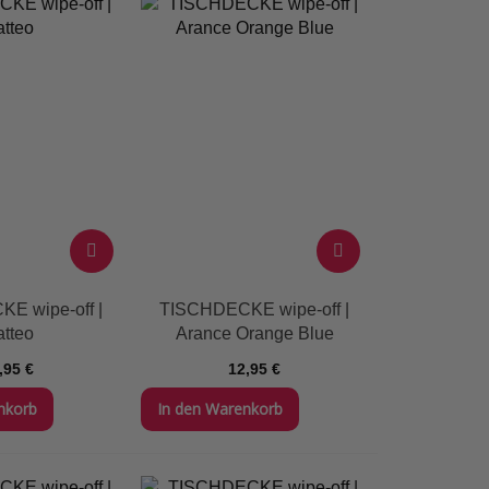
E wipe-off |
TISCHDECKE wipe-off |
tteo
Arance Orange Blue
,95 €
12,95 €
nkorb
In den Warenkorb