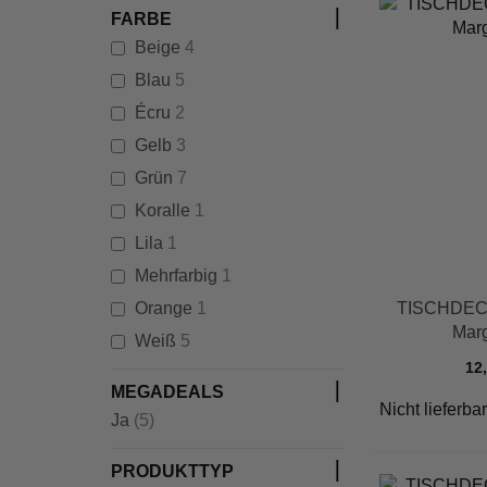
FARBE
Artikel
Beige
4
Artikel
Blau
5
Artikel
Écru
2
Artikel
Gelb
3
Artikel
Grün
7
Artikel
Koralle
1
Artikel
Lila
1
Artikel
Mehrfarbig
1
Artikel
Orange
1
TISCHDECK
Mar
Artikel
Weiß
5
12
MEGADEALS
Nicht lieferbar
Artikel
Ja
(5)
PRODUKTTYP