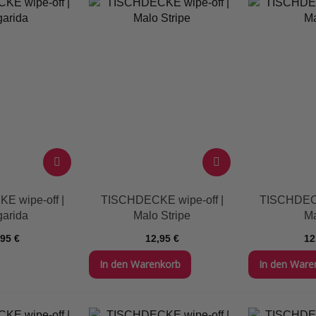
E wipe-off |
TISCHDECKE wipe-off |
TISCHDECK
garida
Malo Stripe
Ma
,95 €
12,95 €
12
In den Warenkorb
In den Ware