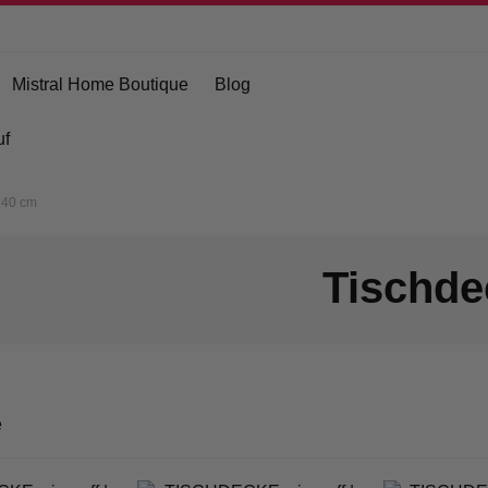
Mistral Home Boutique
Blog
uf
240 cm
Tischde
e