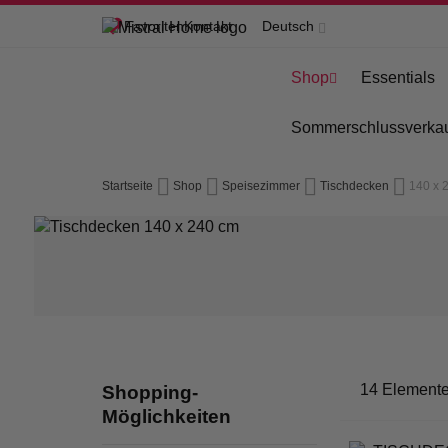
Zum
Favoriten
Kontakt
Deutsch
Inhalt
Shop
Essentials
springen
Sommerschlussverka
Startseite
Shop
Speisezimmer
Tischdecken
140 x 
14
Element
Shopping-
Möglichkeiten