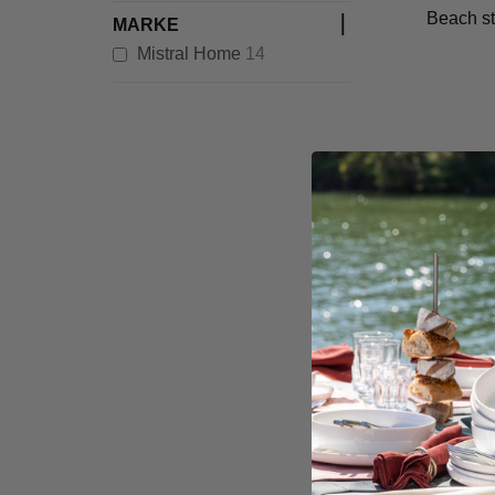
MARKE
Artikel
Mistral Home
14
TISCHDECK
Beach st
12
In den Ware