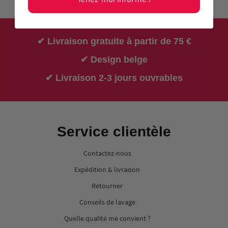
✔ Livraison gratuite à partir de 75 €
✔ Design belge
✔ Livraison 2-3 jours ouvrables
Service clientèle
Contactez-nous
Expédition & livraison
Retourner
Conseils de lavage
Quelle qualité me convient ?