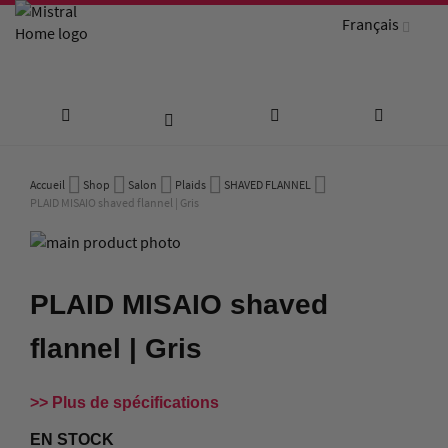
Français
Aller
Accueil
Shop
Salon
Plaids
SHAVED FLANNEL
au
PLAID MISAIO shaved flannel | Gris
Passer
contenu
à
Passer
la
au
PLAID MISAIO shaved
fin
début
de
de
flannel | Gris
la
la
galerie
Galerie
d’images
d’images
Plus de spécifications
EN STOCK