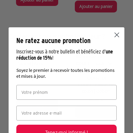
Ajouter au panier
Egalement pour votre intérieur ?
Ne ratez aucune promotion
Inscrivez-vous à notre bulletin et bénéficiez d'
une
réduction de 15%
!
Soyez le premier à recevoir toutes les promotions
PLAID shaved flannel
et mises à jour.
| Acrs
HOUSSE DE
COUETTE satin de
coton | Obben
34,95 €
46,95 €
Ajouter au panier
Ajouter au panier
Tenez-moi informé !