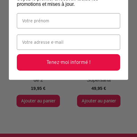
promotions et mises à jour.
Ajouter au panier
PROTÈGE-
PROTÈGE-
Tenez-moi informé !
OREILLER molton |
MATELAS
Blanc - Ensemble
imperméable |
de 2
Supersana
19,95 €
49,95 €
Ajouter au panier
Ajouter au panier