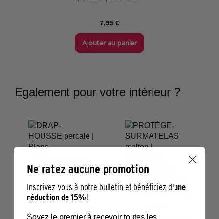
7,95 €
Ajouter au panier
Egalement pour votre intérieur ?
DRAP-HOUSSE
Ne ratez aucune promotion
percale | Blanc
PROTÈGE-
SURMATELAS
Inscrivez-vous à notre bulletin et bénéficiez d'
une
molton | Supersofty
réduction de 15%
!
27,95 €
22,95 €
Ajouter au panier
Soyez le premier à recevoir toutes les