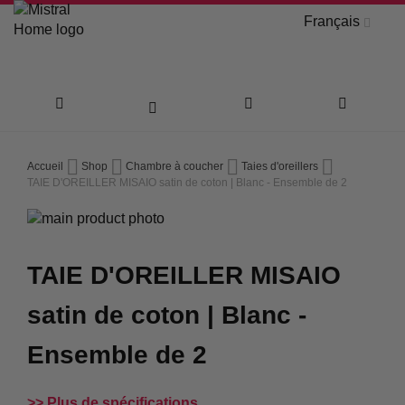
Français
Aller
Accueil
Shop
Chambre à coucher
Taies d'oreillers
au
TAIE D'OREILLER MISAIO satin de coton | Blanc - Ensemble de 2
Passer
contenu
à
Passer
la
au
TAIE D'OREILLER MISAIO
fin
début
de
de
satin de coton | Blanc -
la
la
galerie
Galerie
Ensemble de 2
d’images
d’images
Plus de spécifications